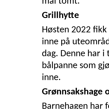
mål tomt.
Grillhytte
Høsten 2022 fikk v
inne på uteområd
dag. Denne har i 
bålpanne som gjø
inne.
Grønnsakshage 
Barnehagen har fo