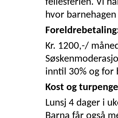
fellesferien. Vi h
hvor barnehagen 
Foreldrebetaling
Kr. 1200,-/ måned
Søskenmoderasjo
inntil 30% og for
Kost og turpenger
Lunsj 4 dager i u
Barna får også me