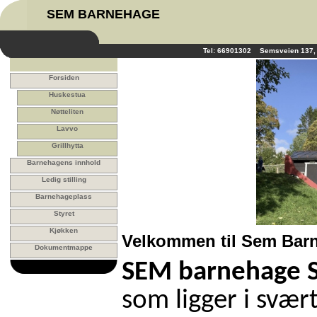
SEM BARNEHAGE
Tel: 66901302 Semsveien 137
Forsiden
Huskestua
Nøtteliten
Lavvo
Grillhytta
Barnehagens innhold
Ledig stilling
Barnehageplass
Styret
Kjøkken
Velkommen til Sem Bar
Dokumentmappe
SEM barnehage 
som ligger i svær