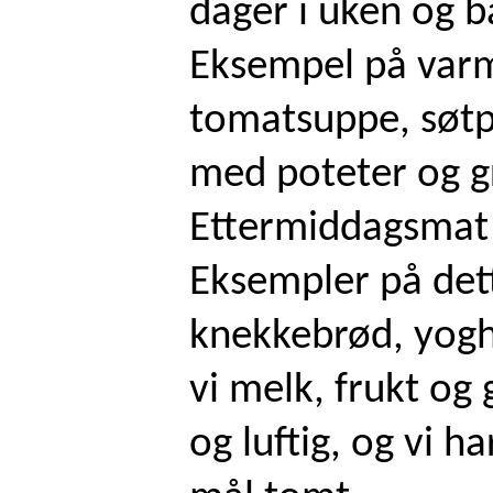
dager i uken og b
Eksempel på varm
tomatsuppe, søtpo
med poteter og g
Ettermiddagsmat 
Eksempler på dett
knekkebrød, yoghu
vi melk, frukt og 
og luftig, og vi h