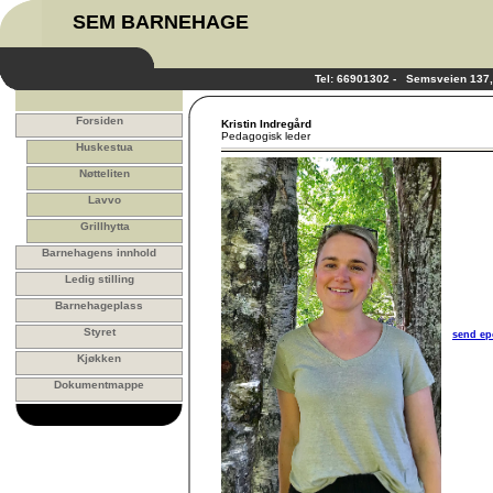
SEM BARNEHAGE
Tel: 66901302 - Semsveien 13
Forsiden
Kristin Indregård
Pedagogisk leder
Huskestua
Nøtteliten
Lavvo
Grillhytta
Barnehagens innhold
Ledig stilling
Barnehageplass
Styret
send ep
Kjøkken
Dokumentmappe