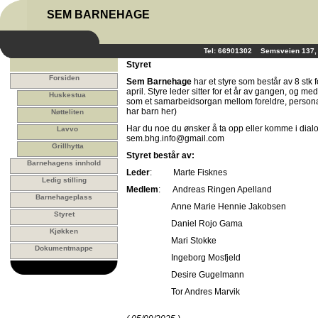
SEM BARNEHAGE
Tel: 66901302 Semsveien 137
Styret
Forsiden
Sem Barnehage
har et styre som består av 8 stk 
april. Styre leder sitter for et år av gangen, og m
Huskestua
som et samarbeidsorgan mellom foreldre, personale
har barn her)
Nøtteliten
Har du noe du ønsker å ta opp eller komme i dialo
Lavvo
sem.bhg.info@gmail.com
Grillhytta
Styret består av:
Barnehagens innhold
Leder
: Marte Fisknes
Ledig stilling
Medlem
: Andreas Ringen Apelland
Barnehageplass
Anne Marie Hennie Jakobsen
Styret
Daniel Rojo Gama
Kjøkken
Mari Stokke
Dokumentmappe
Ingeborg Mosfjeld
Desire Gugelmann
Tor Andres Marvik