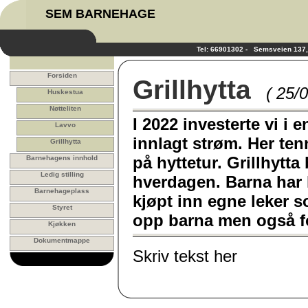
SEM BARNEHAGE
Tel: 66901302 - Semsveien 13
Forsiden
Grillhytta
( 25/
Huskestua
Nøtteliten
I 2022 investerte vi i 
Lavvo
innlagt strøm. Her ten
Grillhytta
på hyttetur. Grillhytt
Barnehagens innhold
Ledig stilling
hverdagen. Barna har l
Barnehageplass
kjøpt inn egne leker s
Styret
opp barna men også fo
Kjøkken
Dokumentmappe
Skriv tekst her